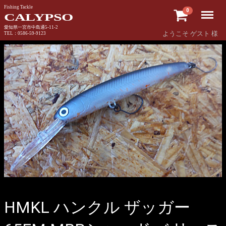
Fishing Tackle
Menu
0
CALYPSO
愛知県一宮市中島通5-11-2
ようこそ ゲスト 様
TEL：0586-59-9123
HMKL ハンクル ザッガー