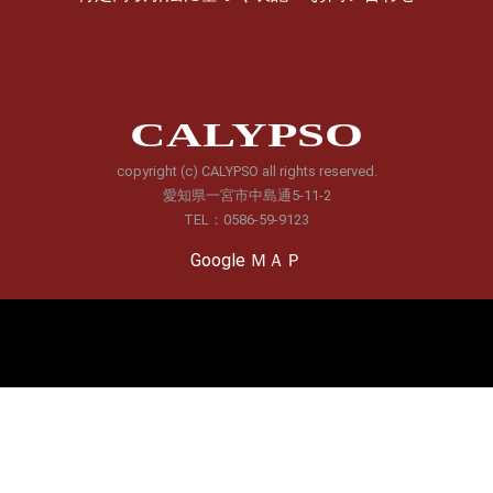
CALYPSO
copyright (c) CALYPSO all rights reserved.
愛知県一宮市中島通5-11-2
TEL：0586-59-9123
Google ＭＡＰ