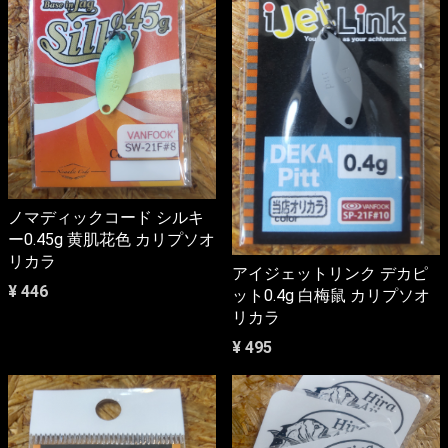
ノマディックコード シルキ
ー0.45g 黄肌花色 カリプソオ
リカラ
アイジェットリンク デカピ
¥ 446
ット0.4g 白梅鼠 カリプソオ
リカラ
¥ 495