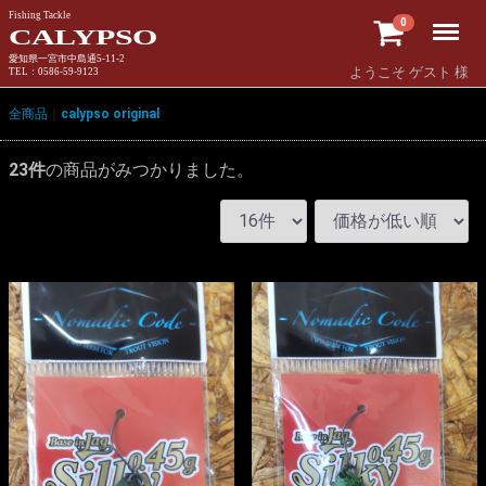
Fishing Tackle
Menu
0
CALYPSO
愛知県一宮市中島通5-11-2
ようこそ ゲスト 様
TEL：0586-59-9123
全商品
calypso original
23
件
の商品がみつかりました。