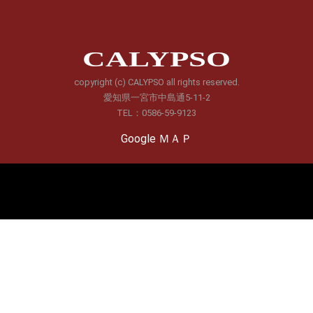
CALYPSO
copyright (c) CALYPSO all rights reserved.
愛知県一宮市中島通5-11-2
TEL：0586-59-9123
Google ＭＡＰ