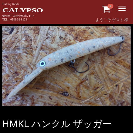
Fishing Tackle
Menu
0
CALYPSO
愛知県一宮市中島通5-11-2
ようこそ ゲスト 様
TEL：0586-59-9123
HMKL ハンクル ザッガー