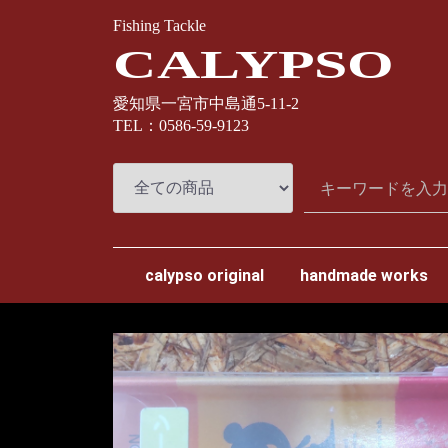
Fishing Tackle
CALYPSO
愛知県一宮市中島通5-11-2
TEL：0586-59-9123
calypso original
handmade works
スプリームスタイル
ナオクラフト
カミヤクラフト
わたらせ樹脂工房