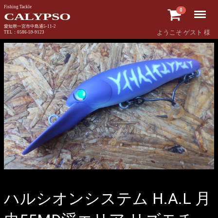
Fishing Tackle
Menu
0
CALYPSO
愛知県一宮市中島通5-11-2
ようこそ ゲスト 様
TEL：0586-59-9123
ハルシオンシステム H.A.L 月