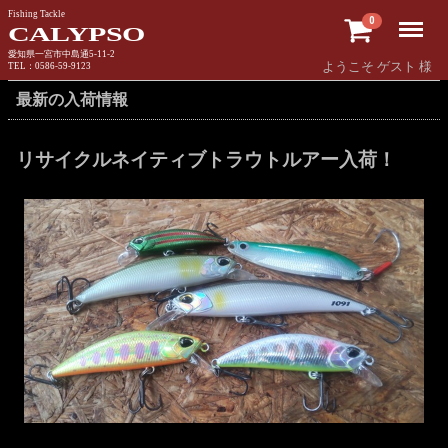
Fishing Tackle
Menu
0
CALYPSO
愛知県一宮市中島通5-11-2
ようこそ ゲスト 様
TEL：0586-59-9123
最新の入荷情報
リサイクルネイティブトラウトルアー入荷！