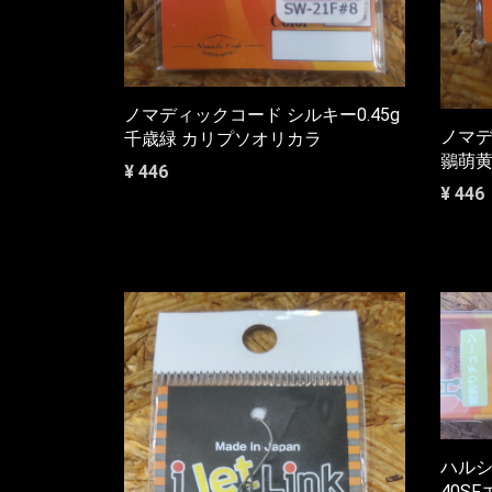
ノマディックコード シルキー0.45g
ノマデ
千歳緑 カリプソオリカラ
鶸萌黄
¥ 446
¥ 446
ハルシ
40SF