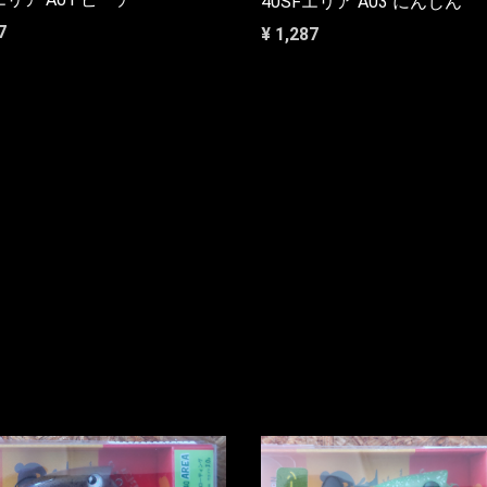
40SFエリア A03 にんじん
7
¥ 1,287