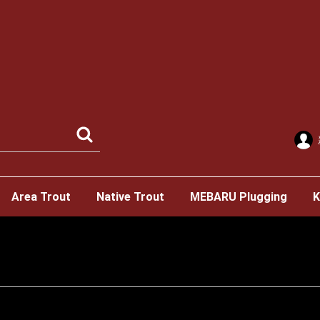
Area Trout
Native Trout
MEBARU Plugging
K